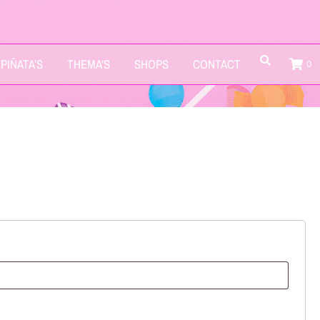
PIÑATA’S
THEMA’S
SHOPS
CONTACT
0