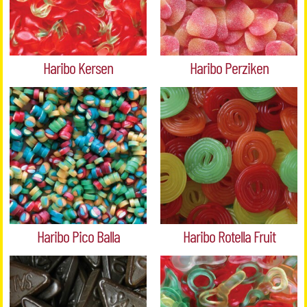
Haribo Kersen
Haribo Perziken
Haribo Pico Balla
Haribo Rotella Fruit