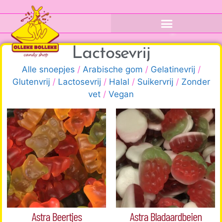
Lactosevrij
Alle snoepjes
/
Arabische gom
/
Gelatinevrij
/
Glutenvrij
/
Lactosevrij
/
Halal
/
Suikervrij
/
Zonder
vet
/
Vegan
Astra Beertjes
Astra Bladaardbeien