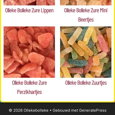
Olleke Bolleke Zure Lippen
Olleke Bolleke Zure Mini
Beertjes
Olleke Bolleke Zure
Olleke Bolleke Zuurtjes
Perzikhartjes
© 2026 Ollekebolleke
• Gebouwd met
GeneratePress