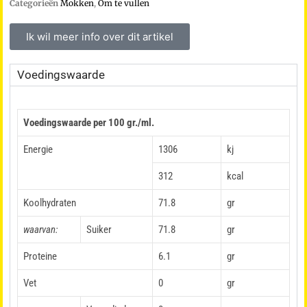
Categorieën
Mokken
,
Om te vullen
Ik wil meer info over dit artikel
Voedingswaarde
Voedingswaarde per 100 gr./ml.
Energie
1306
kj
312
kcal
Koolhydraten
71.8
gr
waarvan:
Suiker
71.8
gr
Proteine
6.1
gr
Vet
0
gr