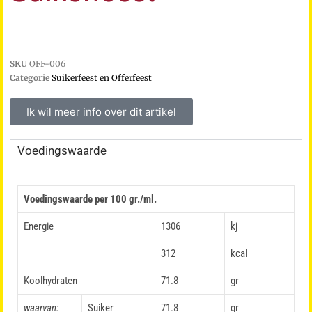
SKU
OFF-006
Categorie
Suikerfeest en Offerfeest
Ik wil meer info over dit artikel
Voedingswaarde
Voedingswaarde per 100 gr./ml.
Energie
1306
kj
312
kcal
Koolhydraten
71.8
gr
waarvan:
Suiker
71.8
gr