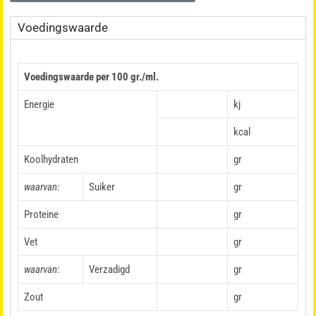
Voedingswaarde
Voedingswaarde per 100 gr./ml.
Energie
kj
kcal
Koolhydraten
gr
waarvan:
Suiker
gr
Proteine
gr
Vet
gr
waarvan:
Verzadigd
gr
Zout
gr