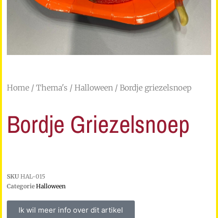
Home
/
Thema's
/
Halloween
/ Bordje griezelsnoep
Bordje Griezelsnoep
SKU
HAL-015
Categorie
Halloween
Ik wil meer info over dit artikel