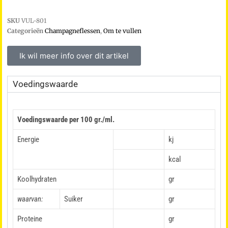
SKU
VUL-801
Categorieën
Champagneflessen
,
Om te vullen
Ik wil meer info over dit artikel
Voedingswaarde
Voedingswaarde per 100 gr./ml.
Energie
kj
kcal
Koolhydraten
gr
waarvan:
Suiker
gr
Proteine
gr