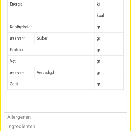
Energie
kj
kcal
Koolhydraten
gr
waarvan:
Suiker
gr
Proteine
gr
Vet
gr
waarvan:
Verzadigd
gr
Zout
gr
Allergenen
Ingrediënten