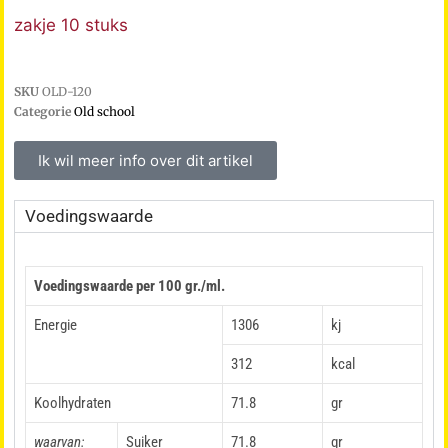
zakje 10 stuks
SKU
OLD-120
Categorie
Old school
Ik wil meer info over dit artikel
Voedingswaarde
Voedingswaarde per 100 gr./ml.
Energie
1306
kj
312
kcal
Koolhydraten
71.8
gr
waarvan:
Suiker
71.8
gr