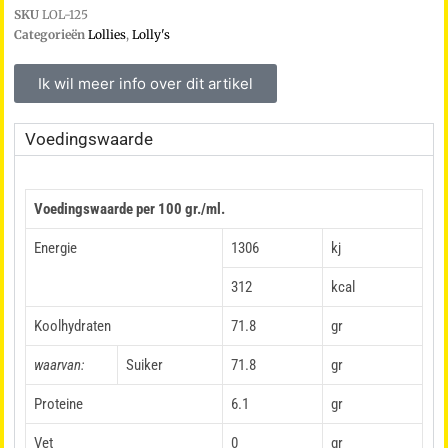
SKU
LOL-125
Categorieën
Lollies
,
Lolly's
Ik wil meer info over dit artikel
Voedingswaarde
Voedingswaarde per 100 gr./ml.
Energie
1306
kj
312
kcal
Koolhydraten
71.8
gr
waarvan:
Suiker
71.8
gr
Proteine
6.1
gr
Vet
0
gr