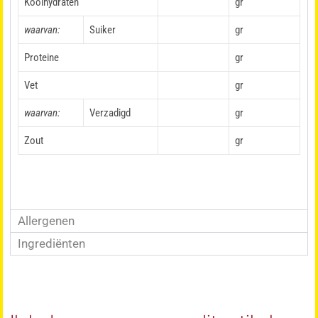
Koolhydraten
gr
waarvan:
Suiker
gr
Proteine
gr
Vet
gr
waarvan:
Verzadigd
gr
Zout
gr
Allergenen
Ingrediënten