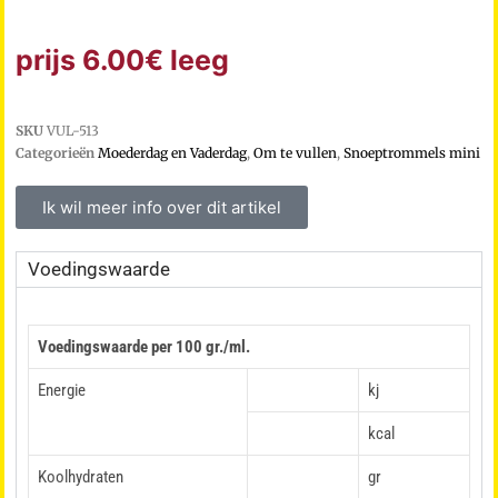
prijs 6.00€ leeg
SKU
VUL-513
Categorieën
Moederdag en Vaderdag
,
Om te vullen
,
Snoeptrommels mini
Ik wil meer info over dit artikel
Voedingswaarde
Voedingswaarde per 100 gr./ml.
Energie
kj
kcal
Koolhydraten
gr