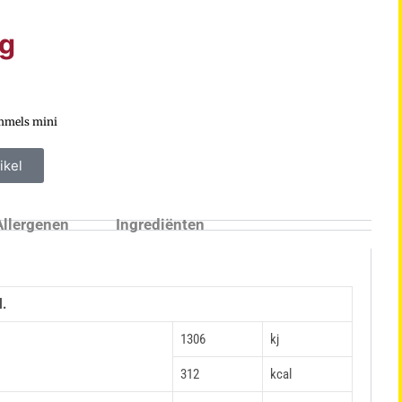
eg
mmels mini
ikel
Allergenen
Ingrediënten
l.
1306
kj
312
kcal