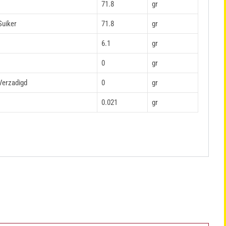
71.8
gr
Suiker
71.8
gr
6.1
gr
0
gr
Verzadigd
0
gr
0.021
gr