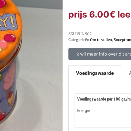
prijs 6.00€ le
SKU
VUL-502
Categorieën
Om te vullen
,
Snoeptro
Ik wil meer info over dit art
Voedingswaarde
Voedingswaarde per 100 gr./m
Energie