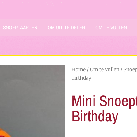
SNOEPTAARTEN
OM UIT TE DELEN
OM TE VULLEN
Home
/
Om te vullen
/
Snoe
birthday
Mini Snoep
Birthday