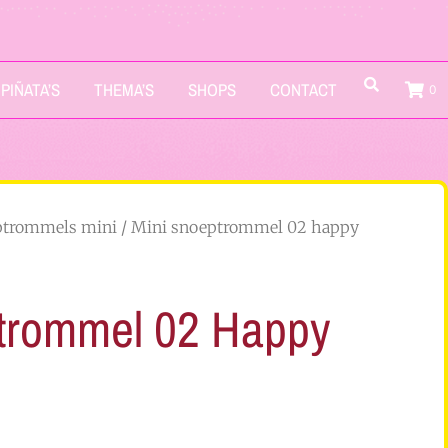
PIÑATA’S
THEMA’S
SHOPS
CONTACT
0
ptrommels mini
/ Mini snoeptrommel 02 happy
trommel 02 Happy