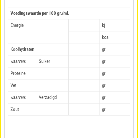
Voedingswaarde per 100 gr./ml.
Energie
kj
kcal
Koolhydraten
gr
waarvan:
Suiker
gr
Proteine
gr
Vet
gr
waarvan:
Verzadigd
gr
Zout
gr