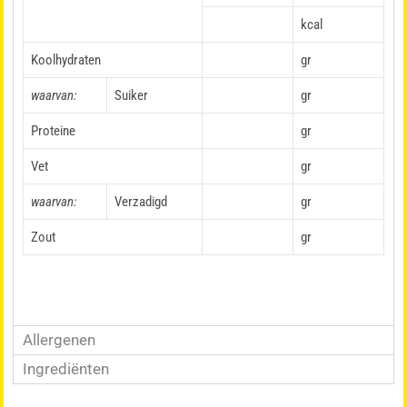
kcal
Koolhydraten
gr
waarvan:
Suiker
gr
Proteine
gr
Vet
gr
waarvan:
Verzadigd
gr
Zout
gr
Allergenen
Ingrediënten