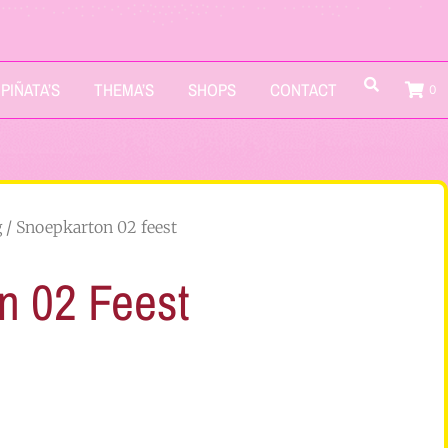
PIÑATA’S
THEMA’S
SHOPS
CONTACT
0
g
/ Snoepkarton 02 feest
n 02 Feest