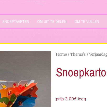
SNOEPTAARTEN
OM UIT TE DELEN
OM TE VULLEN
Home
/
Thema's
/
Verjaarda
Snoepkarto
prijs 3.00€ leeg