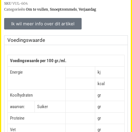
SKU
VUL-604
Categorieën
Om te vullen
,
Snoeptrommels
,
Verjaardag
Ik wil meer info over dit artikel
Voedingswaarde
Voedingswaarde per 100 gr./ml.
Energie
kj
kcal
Koolhydraten
gr
waarvan:
Suiker
gr
Proteine
gr
Vet
gr