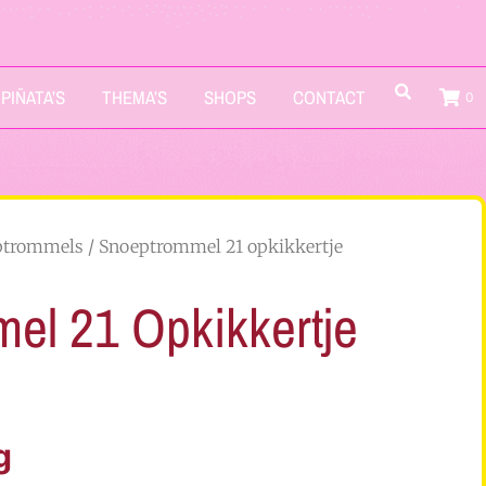
PIÑATA’S
THEMA’S
SHOPS
CONTACT
0
ptrommels
/ Snoeptrommel 21 opkikkertje
el 21 Opkikkertje
g