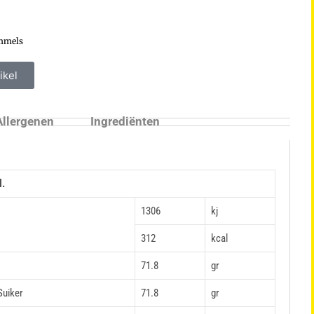
mmels
ikel
Allergenen
Ingrediënten
l.
1306
kj
312
kcal
71.8
gr
Suiker
71.8
gr