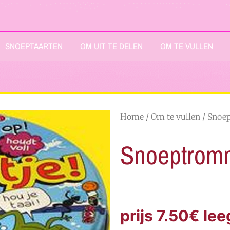
SNOEPTAARTEN
OM UIT TE DELEN
OM TE VULLEN
Home
/
Om te vullen
/
Snoe
Snoeptromm
prijs 7.50€ lee