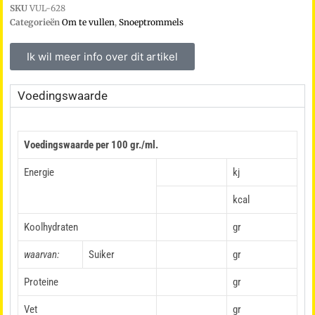
SKU
VUL-628
Categorieën
Om te vullen
,
Snoeptrommels
Ik wil meer info over dit artikel
Voedingswaarde
Voedingswaarde per 100 gr./ml.
Energie
kj
kcal
Koolhydraten
gr
waarvan:
Suiker
gr
Proteine
gr
Vet
gr