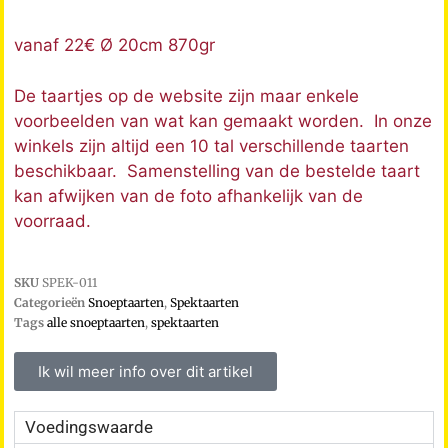
vanaf 22€ Ø 20cm 870gr
De taartjes op de website zijn maar enkele
voorbeelden van wat kan gemaakt worden. In onze
winkels zijn altijd een 10 tal verschillende taarten
beschikbaar. Samenstelling van de bestelde taart
kan afwijken van de foto afhankelijk van de
voorraad.
SKU
SPEK-011
Categorieën
Snoeptaarten
,
Spektaarten
Tags
alle snoeptaarten
,
spektaarten
Ik wil meer info over dit artikel
Voedingswaarde