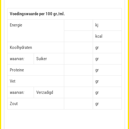
Voedingswaarde per 100 gr./ml.
Energie
kj
kcal
Koolhydraten
gr
waarvan:
Suiker
gr
Proteine
gr
Vet
gr
waarvan:
Verzadigd
gr
Zout
gr