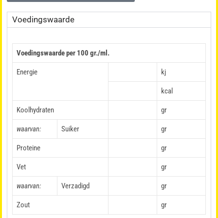
Voedingswaarde
Voedingswaarde per 100 gr./ml.
Energie
kj
kcal
Koolhydraten
gr
waarvan:
Suiker
gr
Proteine
gr
Vet
gr
waarvan:
Verzadigd
gr
Zout
gr