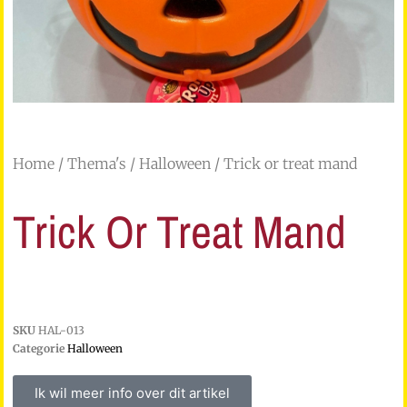
Home
/
Thema's
/
Halloween
/ Trick or treat mand
Trick Or Treat Mand
SKU
HAL-013
Categorie
Halloween
Ik wil meer info over dit artikel